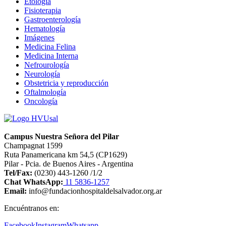
Etología
Fisioterapia
Gastroenterología
Hematología
Imágenes
Medicina Felina
Medicina Interna
Nefrourología
Neurología
Obstetricia y reproducción
Oftalmología
Oncología
Campus Nuestra Señora del Pilar
Champagnat 1599
Ruta Panamericana km 54,5 (CP1629)
Pilar - Pcia. de Buenos Aires - Argentina
Tel/Fax:
(0230) 443-1260 /1/2
Chat WhatsApp:
11 5836-1257
Email:
info@fundacionhospitaldelsalvador.org.ar
Encuéntranos en:
Facebook
Instagram
Whatsapp